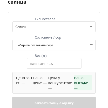
свинца
Тип металла
Состояние / сорт
Вес (кг)
Цена за 1
Наша
Цена у
Ваша
кг:
—
цена:
—
конкурентов:
выгода:
—
—
Заказать точную оценку