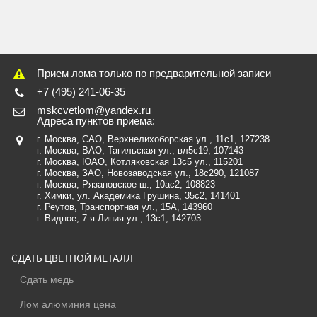
Прием лома только по предварительной записи
+7 (495) 241-06-35
mskcvetlom@yandex.ru
Адреса пунктов приема:
г. Москва, САО, Верхнелихоборская ул., 11с1
, 127238
г. Москва, ВАО, Тагильская ул., вл5с19
, 107143
г. Москва, ЮАО, Котляковская 13с5 ул.
, 115201
г. Москва, ЗАО, Новозаводская ул., 18c290
, 121087
г. Москва, Рязановское ш., 10ас2, 108823
г. Химки, ул. Академика Грушина, 35с2
, 141401
г. Реутов, Транспортная ул., 15А
, 143960
г. Видное, 7-я Линия ул., 13с1
, 142703
СДАТЬ ЦВЕТНОЙ МЕТАЛЛ
Сдать медь
Лом алюминия цена