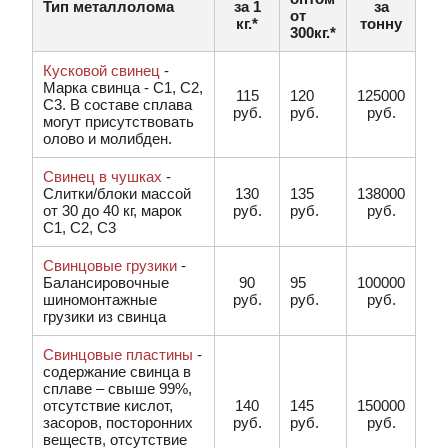
Тип металлолома
за 1
за
от
кг.*
тонну
300кг.*
Кусковой свинец
-
Марка свинца - С1, C2,
115
120
125000
C3. В составе сплава
руб.
руб.
руб.
могут присутствовать
олово и молибден.
Свинец в чушках
-
Слитки/блоки массой
130
135
138000
от 30 до 40 кг, марок
руб.
руб.
руб.
C1, C2, C3
Свинцовые грузики
-
Балансировочные
90
95
100000
шиномонтажные
руб.
руб.
руб.
грузики из свинца
Свинцовые пластины
-
содержание свинца в
сплаве – свыше 99%,
отсутствие кислот,
140
145
150000
засоров, посторонних
руб.
руб.
руб.
веществ, отсутствие