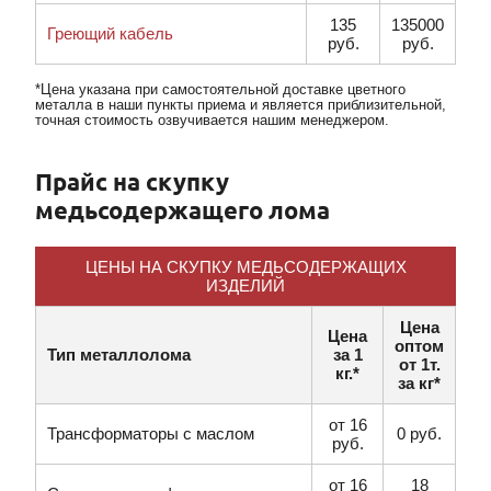
135
135000
Греющий кабель
руб.
руб.
*Цена указана при самостоятельной доставке цветного
металла в наши пункты приема и является приблизительной,
точная стоимость озвучивается нашим менеджером.
Прайс на скупку
медьсодержащего лома
ЦЕНЫ НА СКУПКУ МЕДЬСОДЕРЖАЩИХ
ИЗДЕЛИЙ
Цена
Цена
оптом
Тип металлолома
за 1
от 1т.
кг.*
за кг*
от 16
Трансформаторы с маслом
0 руб.
руб.
от 16
18