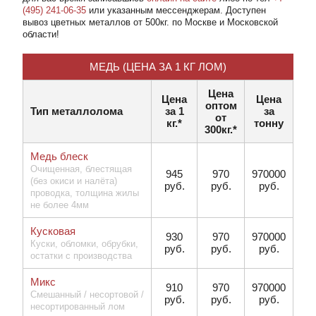
(495) 241-06-35
или указанным мессенджерам. Доступен
вывоз цветных металлов от 500кг. по Москве и Московской
области!
МЕДЬ (ЦЕНА ЗА 1 КГ ЛОМ)
Цена
Цена
Цена
оптом
Тип металлолома
за 1
за
от
кг.*
тонну
300кг.*
Медь блеск
Очищенная, блестящая
945
970
970000
(без окиси и налёта)
руб.
руб.
руб.
проводка, толщина жилы
не более 4мм
Кусковая
930
970
970000
Куски, обломки, обрубки,
руб.
руб.
руб.
остатки с производства
Микс
910
970
970000
Смешанный / несортовой /
руб.
руб.
руб.
несортированный лом