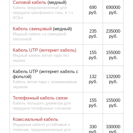
Силовой кабель
(медный)
690
690000
Кабель предназначенный для
руб.
руб.
передачи трехфазного тока, в т.ч.
АСБл
Кабель свинцовый
(медный)
235
235000
Медный кабель со свинцовой
руб.
руб.
оболочкой
Кабель UTP (интернет кабель)
155
155000
Медный кабель витая пара без
руб.
руб.
экрана
Кабель UTP (интернет кабель с
фольгой)
132
132000
руб.
руб.
Кабель витая пара с алюминиевым
экраном
Телефонный кабель связи
155
155000
Кабель большого диаметра для
руб.
руб.
передачи телефонных сигналов
Коаксиальный кабель
Фидерные кабеля устойчивые к
330
330000
помехам, предназначенные для
руб.
руб.