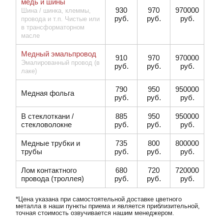
медь и шины
930
970
970000
Шина / шинка, клеммы,
руб.
руб.
руб.
провода и т.п. Чистые или
в трансформаторном
масле
Медный эмальпровод
910
970
970000
Эмалированный провод (в
руб.
руб.
руб.
лаке)
790
950
950000
Медная фольга
руб.
руб.
руб.
В стеклоткани /
885
950
950000
стекловолокне
руб.
руб.
руб.
Медные трубки и
735
800
800000
трубы
руб.
руб.
руб.
Лом контактного
680
720
720000
провода (троллея)
руб.
руб.
руб.
*Цена указана при самостоятельной доставке цветного
металла в наши пункты приема и является приблизительной,
точная стоимость озвучивается нашим менеджером.