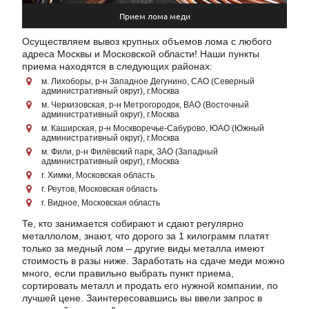
Прием лома меди
Осуществляем вывоз крупных объемов лома с любого
адреса Москвы и Московской области! Наши пункты
приема находятся в следующих районах:
м. Лихоборы, р-н Западное Дегунино, САО (Северный
административный округ), г.Москва
м. Черкизовская, р-н Метрогородок, ВАО (Восточный
административный округ), г.Москва
м. Каширская, р-н Москворечье-Сабурово, ЮАО (Южный
административный округ), г.Москва
м. Фили, р-н Филёвский парк, ЗАО (Западный
административный округ), г.Москва
г. Химки, Московская область
г. Реутов, Московская область
г. Видное, Московская область
Те, кто занимается собирают и сдают регулярно
металлолом, знают, что дорого за 1 килограмм платят
только за медный лом – другие виды металла имеют
стоимость в разы ниже. Заработать на сдаче меди можно
много, если правильно выбрать пункт приема,
сортировать металл и продать его нужной компании, по
лучшей цене. Заинтересовавшись вы ввели запрос в