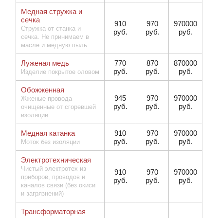
Медная стружка и
сечка
910
970
970000
Стружка от станка и
руб.
руб.
руб.
сечка. Не принимаем в
масле и медную пыль
Луженая медь
770
870
870000
руб.
руб.
руб.
Изделие покрытое оловом
Обожженная
945
970
970000
Жженые провода
руб.
руб.
руб.
очищенные от сгоревшей
изоляции
Медная катанка
910
970
970000
руб.
руб.
руб.
Моток без изоляции
Электротехническая
Чистый электротех из
910
970
970000
приборов, проводов и
руб.
руб.
руб.
каналов связи (без окиси
и загрязнений)
Трансформаторная