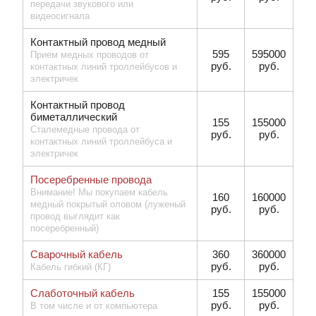
передачи звукового или
видеосигнала
Контактный провод медный
595
595000
Прием медных проводов от
руб.
руб.
контактных линий троллейбусов и
электричек
Контактный провод
биметаллический
155
155000
Сталемедные провода от
руб.
руб.
контактных линий троллейбуса и
электричек
Посеребренные провода
Внимание! Мы покупаем кабель
160
160000
медный покрытый оловом (луженый
руб.
руб.
провод выглядит как
посеребренный)
Сварочный кабель
360
360000
руб.
руб.
Кабель гибкий (КГ)
Слаботочный кабель
155
155000
руб.
руб.
В том числе и от компьютера