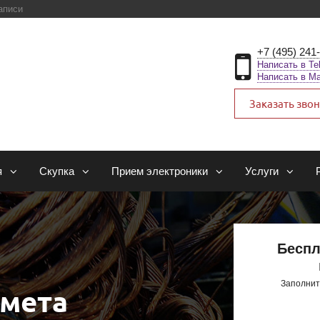
аписи
+7 (495) 241
Написать в Te
Написать в M
Заказать зво
я
Скупка
Прием электроники
Услуги
Беспл
Заполнит
тмета