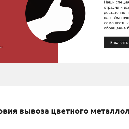
Наши специа
отрасли и в
достаточно п
назовём точн
лома цветны
обращение б
Заказать
вы
овия вывоза цветного металло