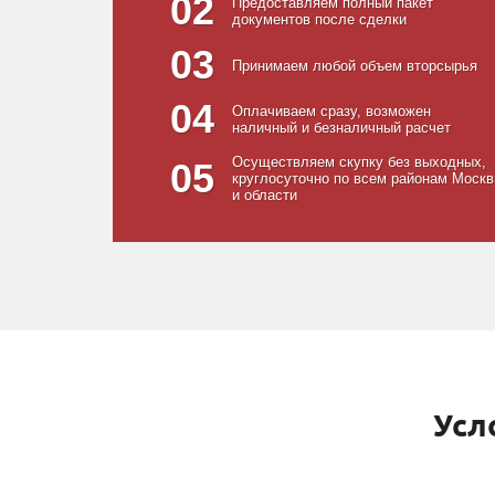
02
Предоставляем полный пакет
документов после сделки
03
Принимаем любой объем вторсырья
04
Оплачиваем сразу, возможен
наличный и безналичный расчет
Осуществляем скупку без выходных,
05
круглосуточно по всем районам Моск
и области
Усл