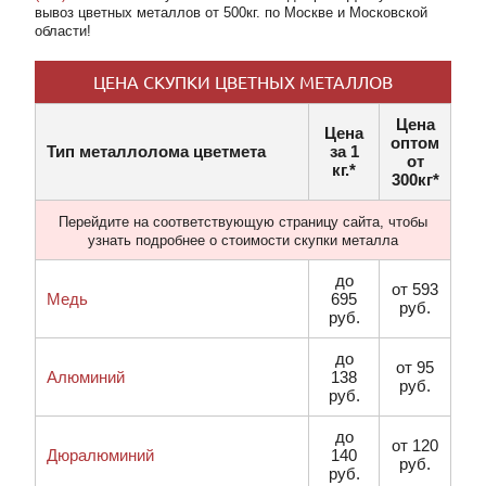
вывоз цветных металлов от 500кг. по Москве и Московской
области!
ЦЕНА СКУПКИ ЦВЕТНЫХ МЕТАЛЛОВ
Цена
Цена
оптом
Тип металлолома цветмета
за 1
от
кг.*
300кг*
Перейдите на соответствующую страницу сайта, чтобы
узнать подробнее о стоимости скупки металла
до
от 593
Медь
695
руб.
руб.
до
от 95
Алюминий
138
руб.
руб.
до
от 120
Дюралюминий
140
руб.
руб.