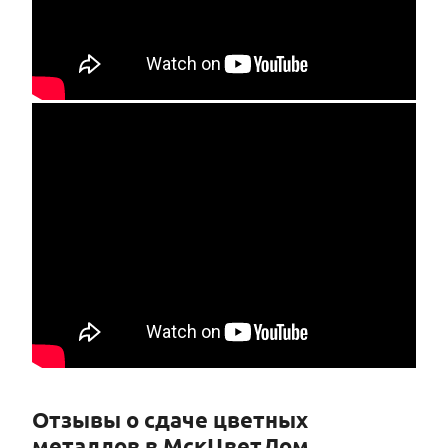
Отзывы о сдаче цветных
металлов в МскЦветЛом