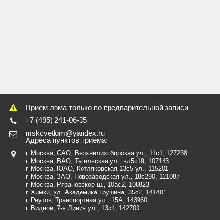
Прием лома только по предварительной записи
+7 (495) 241-06-35
mskcvetlom@yandex.ru
Адреса пунктов приема:
г. Москва, САО, Верхнелихоборская ул., 11с1
, 127238
г. Москва, ВАО, Тагильская ул., вл5с19
, 107143
г. Москва, ЮАО, Котляковская 13с5 ул.
, 115201
г. Москва, ЗАО, Новозаводская ул., 18c290
, 121087
г. Москва, Рязановское ш., 10ас2, 108823
г. Химки, ул. Академика Грушина, 35с2
, 141401
г. Реутов, Транспортная ул., 15А
, 143960
г. Видное, 7-я Линия ул., 13с1
, 142703