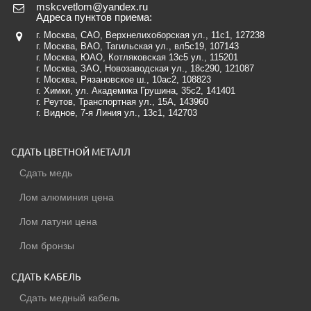
mskcvetlom@yandex.ru
Адреса пунктов приема:
г. Москва, САО, Верхнелихоборская ул., 11с1
, 127238
г. Москва, ВАО, Тагильская ул., вл5с19
, 107143
г. Москва, ЮАО, Котляковская 13с5 ул.
, 115201
г. Москва, ЗАО, Новозаводская ул., 18c290
, 121087
г. Москва, Рязановское ш., 10ас2, 108823
г. Химки, ул. Академика Грушина, 35с2
, 141401
г. Реутов, Транспортная ул., 15А
, 143960
г. Видное, 7-я Линия ул., 13с1
, 142703
СДАТЬ ЦВЕТНОЙ МЕТАЛЛ
Сдать медь
Лом алюминия цена
Лом латуни цена
Лом бронзы
СДАТЬ КАБЕЛЬ
Сдать медный кабель