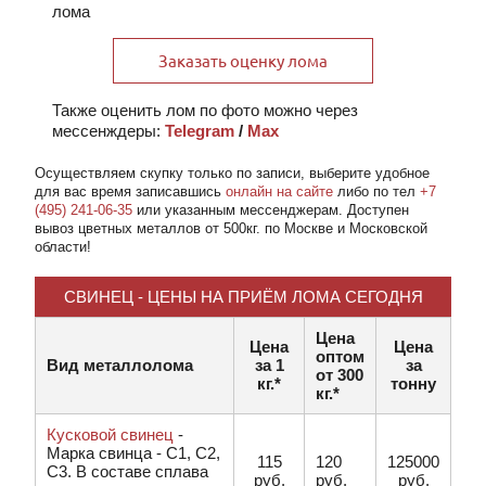
лома
Заказать оценку лома
Также оценить лом по фото можно через
мессенждеры:
Telegram
/
Max
Осуществляем скупку
только по записи
, выберите удобное
для вас время записавшись
онлайн на сайте
либо по тел
+7
(495) 241-06-35
или указанным мессенджерам. Доступен
вывоз цветных металлов от 500кг. по Москве и Московской
области!
СВИНЕЦ - ЦЕНЫ НА ПРИЁМ ЛОМА СЕГОДНЯ
Цена
Цена
Цена
оптом
Вид металлолома
за 1
за
от 300
кг.*
тонну
кг.*
Кусковой свинец
-
Марка свинца - С1, C2,
115
120
125000
C3. В составе сплава
руб.
руб.
руб.