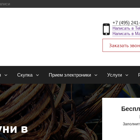
аписи
+7 (495) 241
Написать в Te
Написать в M
Заказать зво
я
Скупка
Прием электроники
Услуги
Беспл
уни в
Заполнит