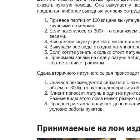
оказать нужную помощь. Она выкупает у на
предлагая наиболее выгодные условия сотруд
При весе партии от 100 кг цена выкупа 
крупными объемами.
Если накопилось от 300кг, то организуем
весами.
Выполняем скупку цветного металлолома 
Выкупаем все виды отходов латунного ло
Если хотите узнать, сколько стоит латун
Принимаем заявки на сдачу латуни в Вид
соответствии с графиком.
Сдача вторичного латунного сырья происходит
Сначала рекомендуется связаться с нами
объем от 300кг, то нужно договориться о
Клиент привозит латунь в один из пункто
Разные виды этого лома имеют разную це
Продавец металла получает деньги налич
условие работы пунктов.
Принимаемые на лом изд