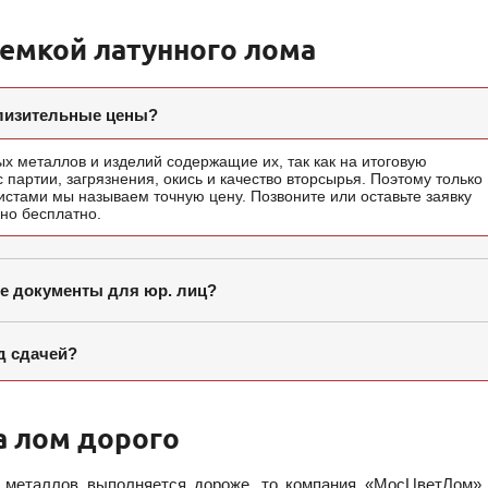
иемкой латунного лома
близительные цены?
х металлов и изделий содержащие их, так как на итоговую
партии, загрязнения, окись и качество вторсырья. Поэтому только
стами мы называем точную цену. Позвоните или оставьте заявку
но бесплатно.
е документы для юр. лиц?
д сдачей?
а лом дорого
х металлов выполняется дороже, то компания «МосЦветЛом» 