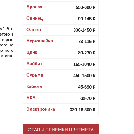
Бронза
550-690 ₽
Свинец
90-145 ₽
й»? Это
Олово
330-1450 ₽
этого в
оторые
Нержавейка
73-115 ₽
ого за
етного
Цинк
80-230 ₽
 можно
Баббит
165-1040 ₽
Cурьма
450-1500 ₽
Кабель
45-690 ₽
АКБ
62-70 ₽
Электроника
320-16 800 ₽
ЭТАПЫ ПРИЕМКИ ЦВЕТМЕТА