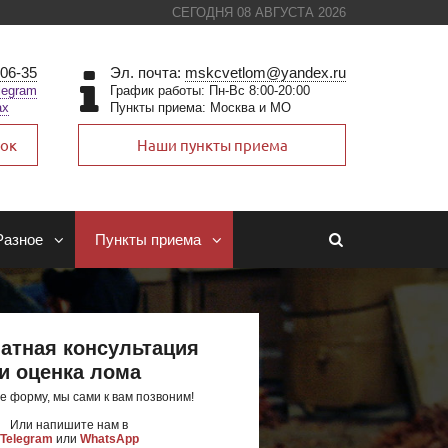
СЕГОДНЯ 08 АВГУСТА 2026
-06-35
Эл. почта:
mskcvetlom@yandex.ru
legram
График работы: Пн-Вс 8:00-20:00
ax
Пункты приема: Москва и МО
нок
Наши пункты приема
Разное
Пункты приема
атная консультация
и оценка лома
е форму, мы сами к вам позвоним!
Или напишите нам в
Telegram
или
WhatsApp