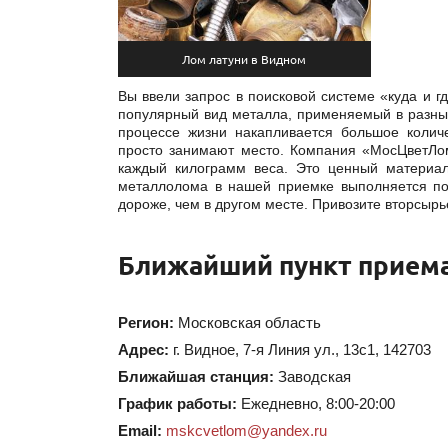
Лом латуни в Видном
Вы ввели запрос в поисковой системе «куда и г
популярный вид металла, применяемый в разных
процессе жизни накапливается большое колич
просто занимают место. Компания «МосЦветЛом
каждый килограмм веса. Это ценный материал
металлолома в нашей приемке выполняется по
дороже, чем в другом месте. Привозите вторсырье
Ближайший пункт приема
Регион:
Московская область
Адрес:
г. Видное
,
7-я Линия ул., 13с1
,
142703
Ближайшая станция:
Заводская
График работы:
Ежедневно, 8:00-20:00
Email:
mskcvetlom@yandex.ru