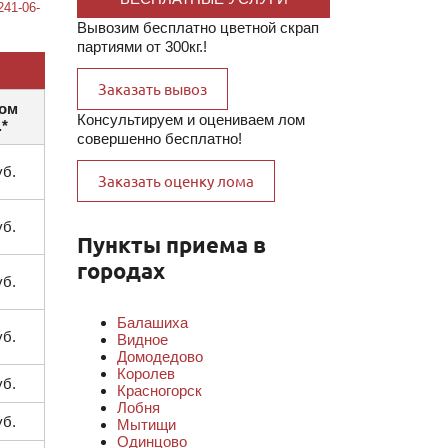
241-06-
Вывозим бесплатно цветной скрап
партиями от 300кг.!
Заказать вывоз
том
Консультируем и оцениваем лом
.*
совершенно бесплатно!
уб.
Заказать оценку лома
уб.
Пункты приема в
городах
уб.
Балашиха
уб.
Видное
Домодедово
Королев
уб.
Красногорск
Лобня
уб.
Мытищи
Одинцово