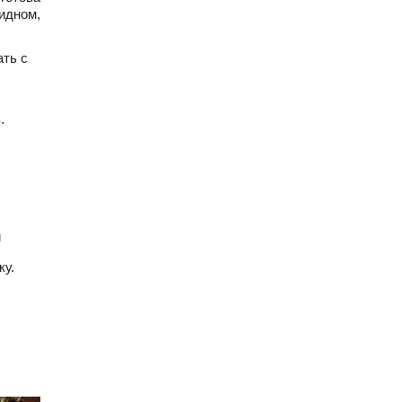
идном,
ать с
.
й
ку.