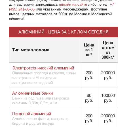
для вас время записавшись
онлайн на сайте
либо по тел
+7
(495) 241-06-35
или указанным мессенджерам. Доступен
вывоз цветных металлов от 500кг. по Москве и Московской
области!
АЛЮМИНИЙ - ЦЕНА ЗА 1 КГ ЛОМ СЕГОДНЯ
Цена
Цена
оптом
Тип металлолома
за 1
от
кг.*
300кг.*
Электротехнический алюминий
200
200000
Очищенные провода и кабеля, шины
руб.
руб.
электротех и Al из других
электрических изделий
Алюминиевые банки
90
100000
Банки из под пива или газировки
руб.
руб.
объёмом 0,33л, 0,5л, и 1л
Пищевой алюминий
200
200000
Алюминиевые фляги, кастрюли,
руб.
руб.
бидоны и другая посуда