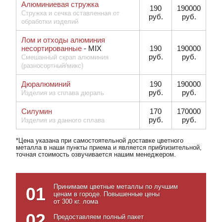
Алюминиевая стружка
190
190000
Стружка и сечка оставленная от
руб.
руб.
обработки изделий
Лом и отходы алюминия
несортированные
- MIX
190
190000
руб.
руб.
Смешанный скрап алюминия
(разносортный/микс)
Дюралюминий
190
190000
руб.
руб.
Изделия из сплава дюраль
Силумин
170
170000
руб.
руб.
Изделия из данного сплава
*Цена указана при самостоятельной доставке цветного
металла в наши пункты приема и является приблизительной,
точная стоимость озвучивается нашим менеджером.
Принимаем цветные металлы по лучшим
01
ценам в городе. Повышенные цены
от 300 кг. лома
02
Предоставляем полный пакет