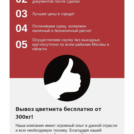
документов после сделки
03
Лучшие цены в городе!
04
Оплачиваем сразу, возможен
наличный и безналичный расчет
Осуществляем скупку без выходных,
05
круглосуточно по всем районам Москвы и
области
Вывоз цветмета бесплатно от
300кг!
Наша компания имеет огромный опыт в данной отрасли
и всю необходимую технику. Благодаря нашей