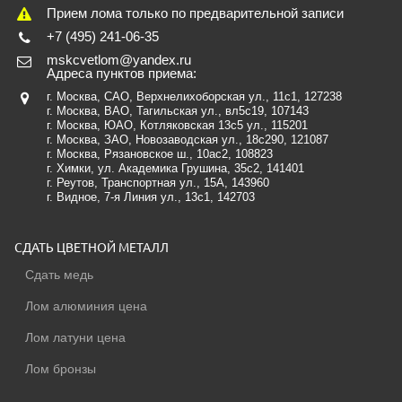
Прием лома только по предварительной записи
+7 (495) 241-06-35
mskcvetlom@yandex.ru
Адреса пунктов приема:
г. Москва, САО, Верхнелихоборская ул., 11с1
, 127238
г. Москва, ВАО, Тагильская ул., вл5с19
, 107143
г. Москва, ЮАО, Котляковская 13с5 ул.
, 115201
г. Москва, ЗАО, Новозаводская ул., 18c290
, 121087
г. Москва, Рязановское ш., 10ас2, 108823
г. Химки, ул. Академика Грушина, 35с2
, 141401
г. Реутов, Транспортная ул., 15А
, 143960
г. Видное, 7-я Линия ул., 13с1
, 142703
СДАТЬ ЦВЕТНОЙ МЕТАЛЛ
Сдать медь
Лом алюминия цена
Лом латуни цена
Лом бронзы