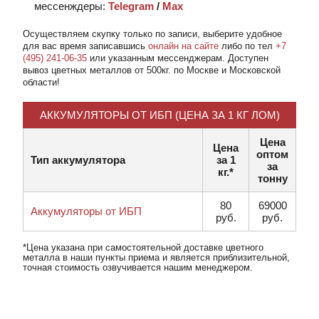
мессенждеры:
Telegram
/
Max
Осуществляем скупку
только по записи
, выберите удобное
для вас время записавшись
онлайн на сайте
либо по тел
+7
(495) 241-06-35
или указанным мессенджерам. Доступен
вывоз цветных металлов от 500кг. по Москве и Московской
области!
АККУМУЛЯТОРЫ ОТ ИБП (ЦЕНА ЗА 1 КГ ЛОМ)
Цена
Цена
оптом
Тип аккумулятора
за 1
за
кг.*
тонну
80
69000
Аккумуляторы от ИБП
руб.
руб.
*Цена указана при самостоятельной доставке цветного
металла в наши пункты приема и является приблизительной,
точная стоимость озвучивается нашим менеджером.