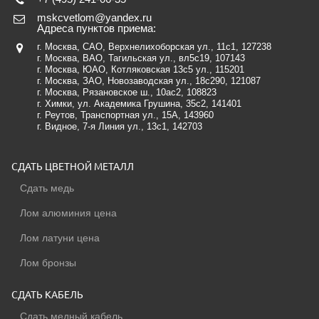
mskcvetlom@yandex.ru
Адреса пунктов приема:
г. Москва, САО, Верхнелихоборская ул., 11с1
, 127238
г. Москва, ВАО, Тагильская ул., вл5с19
, 107143
г. Москва, ЮАО, Котляковская 13с5 ул.
, 115201
г. Москва, ЗАО, Новозаводская ул., 18c290
, 121087
г. Москва, Рязановское ш., 10ас2, 108823
г. Химки, ул. Академика Грушина, 35с2
, 141401
г. Реутов, Транспортная ул., 15А
, 143960
г. Видное, 7-я Линия ул., 13с1
, 142703
СДАТЬ ЦВЕТНОЙ МЕТАЛЛ
Сдать медь
Лом алюминия цена
Лом латуни цена
Лом бронзы
СДАТЬ КАБЕЛЬ
Сдать медный кабель