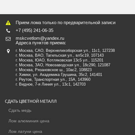
Прием лома только по предварительной записи
+7 (495) 241-06-35
mskcvetlom@yandex.ru
Адреса пунктов приема:
г. Москва, САО, Верхнелихоборская ул., 11с1
, 127238
г. Москва, ВАО, Тагильская ул., вл5с19
, 107143
г. Москва, ЮАО, Котляковская 13с5 ул.
, 115201
г. Москва, ЗАО, Новозаводская ул., 18c290
, 121087
г. Москва, Рязановское ш., 10ас2, 108823
г. Химки, ул. Академика Грушина, 35с2
, 141401
г. Реутов, Транспортная ул., 15А
, 143960
г. Видное, 7-я Линия ул., 13с1
, 142703
СДАТЬ ЦВЕТНОЙ МЕТАЛЛ
Сдать медь
Лом алюминия цена
Лом латуни цена