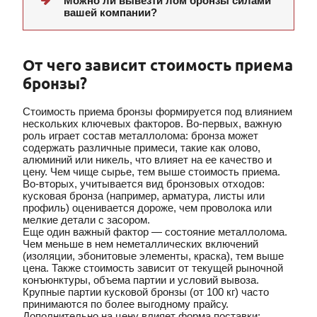
Можно ли вывезти лом бронзы силами
вашей компании?
От чего зависит стоимость приема
бронзы?
Стоимость приема бронзы формируется под влиянием
нескольких ключевых факторов. Во-первых, важную
роль играет состав металлолома: бронза может
содержать различные примеси, такие как олово,
алюминий или никель, что влияет на ее качество и
цену. Чем чище сырье, тем выше стоимость приема.
Во-вторых, учитывается вид бронзовых отходов:
кусковая бронза (например, арматура, листы или
профиль) оценивается дороже, чем проволока или
мелкие детали с засором.
Еще один важный фактор — состояние металлолома.
Чем меньше в нем неметаллических включений
(изоляции, эбонитовые элементы, краска), тем выше
цена. Также стоимость зависит от текущей рыночной
конъюнктуры, объема партии и условий вывоза.
Крупные партии кусковой бронзы (от 100 кг) часто
принимаются по более выгодному прайсу.
Дополнительно на цену влияет форма поставки: