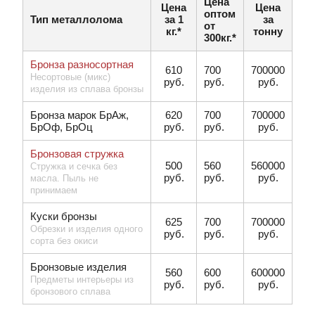
Цена
Цена
Цена
оптом
Тип металлолома
за 1
за
от
кг.*
тонну
300кг.*
Бронза разносортная
610
700
700000
Несортовые (микс)
руб.
руб.
руб.
изделия из сплава бронзы
Бронза марок БрАж,
620
700
700000
БрОф, БрОц
руб.
руб.
руб.
Бронзовая стружка
500
560
560000
Стружка и сечка без
руб.
руб.
руб.
масла. Пыль не
принимаем
Куски бронзы
625
700
700000
Обрезки и изделия одного
руб.
руб.
руб.
сорта без окиси
Бронзовые изделия
560
600
600000
Предметы интерьеры из
руб.
руб.
руб.
бронзового сплава