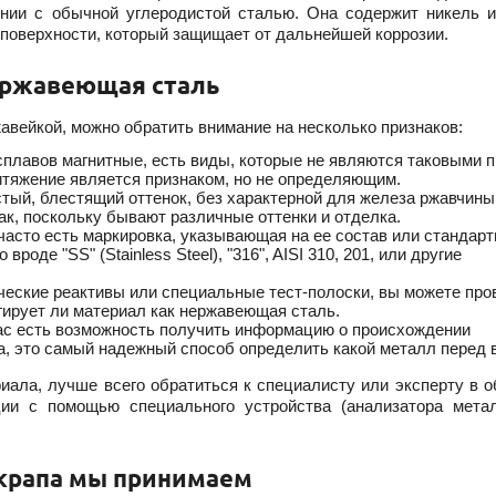
ении с обычной углеродистой сталью. Она содержит никель и
поверхности, который защищает от дальнейшей коррозии.
нержавеющая сталь
авейкой, можно обратить внимание на несколько признаков:
плавов магнитные, есть виды, которые не являются таковыми п
итяжение является признаком, но не определяющим.
тый, блестящий оттенок, без характерной для железа ржавчины
к, поскольку бывают различные оттенки и отделка.
часто есть маркировка, указывающая на ее состав или стандарт
роде "SS" (Stainless Steel), "316", AISI 310, 201, или другие
ические реактивы или специальные тест-полоски, вы можете про
агирует ли материал как нержавеющая сталь.
ас есть возможность получить информацию о происхождении
а, это самый надежный способ определить какой металл перед 
иала, лучше всего обратиться к специалисту или эксперту в о
ии с помощью специального устройства (анализатора мета
крапа мы принимаем