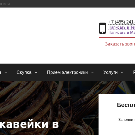
аписи
+7 (495) 241
Написать в Te
Написать в M
Заказать зво
я
Скупка
Прием электроники
Услуги
Беспл
жавейки в
Заполнит