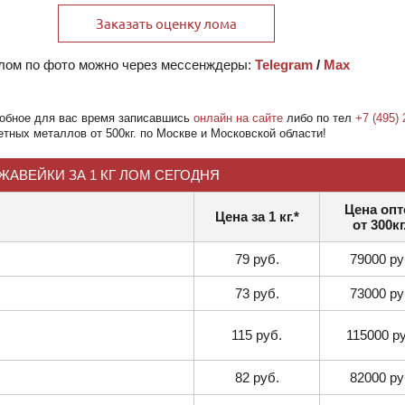
Заказать оценку лома
 лом по фото можно через мессенждеры:
Telegram
/
Max
добное для вас время записавшись
онлайн на сайте
либо по тел
+7 (495) 
ных металлов от 500кг. по Москве и Московской области!
ЖАВЕЙКИ ЗА 1 КГ ЛОМ СЕГОДНЯ
Цена оп
Цена за 1 кг.*
от 300кг
79 руб.
79000 ру
73 руб.
73000 ру
115 руб.
115000 р
82 руб.
82000 ру