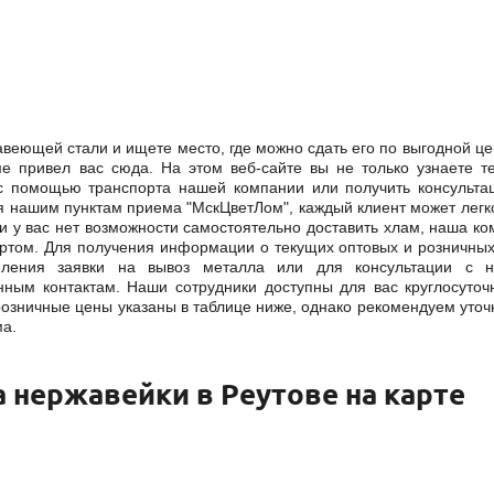
веющей стали и ищете место, где можно сдать его по выгодной це
ме привел вас сюда. На этом веб-сайте вы не только узнаете 
 с помощью транспорта нашей компании или получить консульта
я нашим пунктам приема "МскЦветЛом", каждый клиент может легк
ли у вас нет возможности самостоятельно доставить хлам, наша к
ртом. Для получения информации о текущих оптовых и розничны
ления заявки на вывоз металла или для консультации с 
ным контактам. Наши сотрудники доступны для вас круглосуточ
розничные цены указаны в таблице ниже, однако рекомендуем уточ
ма.
 нержавейки в Реутове на карте