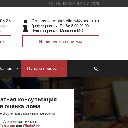
СЕГОДНЯ 06 АВГУСТА 2026
-06-35
Эл. почта:
mskcvetlom@yandex.ru
legram
График работы: Пн-Вс 8:00-20:00
ax
Пункты приема: Москва и МО
нок
Наши пункты приема
Разное
Пункты приема
атная консультация
и оценка лома
е форму, мы сами к вам позвоним!
Или напишите нам в
Telegram
или
WhatsApp