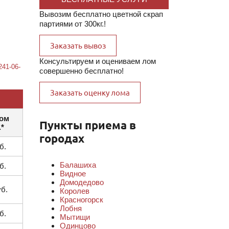
Вывозим бесплатно цветной скрап
партиями от 300кг.!
Заказать вывоз
Консультируем и оцениваем лом
241-06-
совершенно бесплатно!
Заказать оценку лома
том
Пункты приема в
.*
городах
б.
Балашиха
б.
Видное
Домодедово
уб.
Королев
Красногорск
Лобня
б.
Мытищи
Одинцово