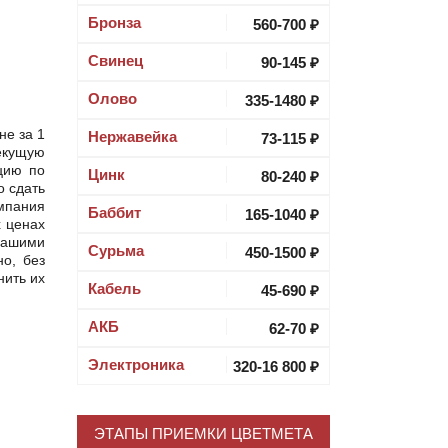
Бронза
560-700 ₽
Свинец
90-145 ₽
Олово
335-1480 ₽
не за 1
Нержавейка
73-115 ₽
текущую
цию по
Цинк
80-240 ₽
о сдать
омпания
Баббит
165-1040 ₽
х ценах
нашими
Cурьма
450-1500 ₽
но, без
нить их
Кабель
45-690 ₽
АКБ
62-70 ₽
Электроника
320-16 800 ₽
ЭТАПЫ ПРИЕМКИ ЦВЕТМЕТА