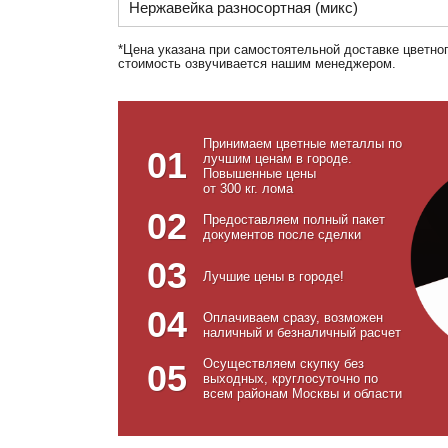
Нержавейка разносортная (микс)
*Цена указана при самостоятельной доставке цветно
стоимость озвучивается нашим менеджером.
Принимаем цветные металлы по
01
лучшим ценам в городе.
Повышенные цены
от 300 кг. лома
02
Предоставляем полный пакет
документов после сделки
03
Лучшие цены в городе!
04
Оплачиваем сразу, возможен
наличный и безналичный расчет
Осуществляем скупку без
05
выходных, круглосуточно по
всем районам Москвы и области