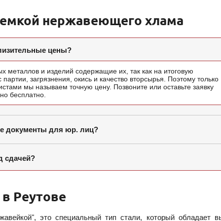
иемкой нержавеющего хлама
близительные цены?
х металлов и изделий содержащие их, так как на итоговую
партии, загрязнения, окись и качество вторсырья. Поэтому только
стами мы называем точную цену. Позвоните или оставьте заявку
но бесплатно.
е документы для юр. лиц?
д сдачей?
 в Реутове
жавейкой", это специальный тип стали, который обладает в