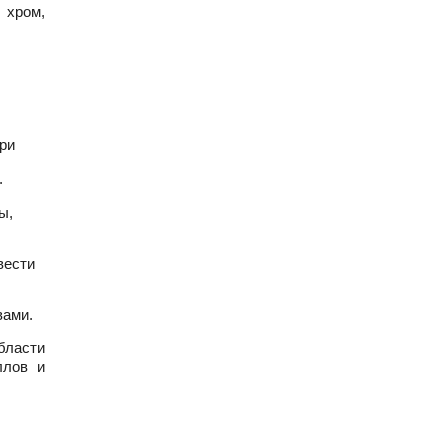
 хром,
ри
.
ы,
вести
вами.
бласти
ллов и