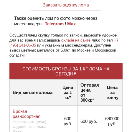
Заказать оценку лома
Также оценить лом по фото можно через
мессенждеры:
Telegram
/
Max
Осуществляем скупку
только по записи
, выберите удобное
для вас время записавшись
онлайн на сайте
либо по тел
+7
(495) 241-06-35
или указанным мессенджерам. Доступен
вывоз цветных металлов от 500кг. по Москве и Московской
области!
СТОИМОСТЬ БРОНЗЫ ЗА 1 КГ ЛОМА НА
СЕГОДНЯ
Оптовая
Цена
Цена
цена
Вид металлолома
за 1
за
от
кг.*
тонну
300кг.*
Бронза
разносортная
600
690000
690 руб.
Несортовые (микс)
руб.
руб.
изделия из сплава
бронзы