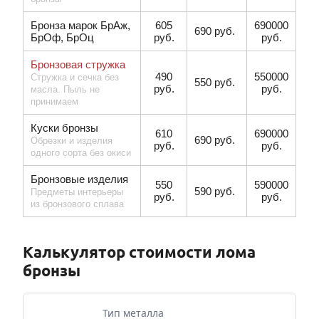
Бронза марок БрАж,
605
690000
690 руб.
БрОф, БрОц
руб.
руб.
Бронзовая стружка
490
550000
Стружка и сечка без
550 руб.
руб.
руб.
масла. Пыль не
принимаем
Куски бронзы
610
690000
690 руб.
Обрезки и изделия
руб.
руб.
одного сорта без окиси
Бронзовые изделия
550
590000
590 руб.
Предметы интерьеры
руб.
руб.
из бронзового сплава
Калькулятор стоимости лома
бронзы
Тип металла