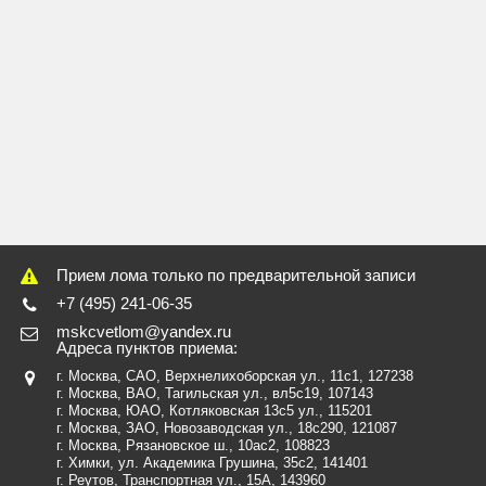
Прием лома только по предварительной записи
+7 (495) 241-06-35
mskcvetlom@yandex.ru
Адреса пунктов приема:
г. Москва, САО, Верхнелихоборская ул., 11с1
, 127238
г. Москва, ВАО, Тагильская ул., вл5с19
, 107143
г. Москва, ЮАО, Котляковская 13с5 ул.
, 115201
г. Москва, ЗАО, Новозаводская ул., 18c290
, 121087
г. Москва, Рязановское ш., 10ас2, 108823
г. Химки, ул. Академика Грушина, 35с2
, 141401
г. Реутов, Транспортная ул., 15А
, 143960