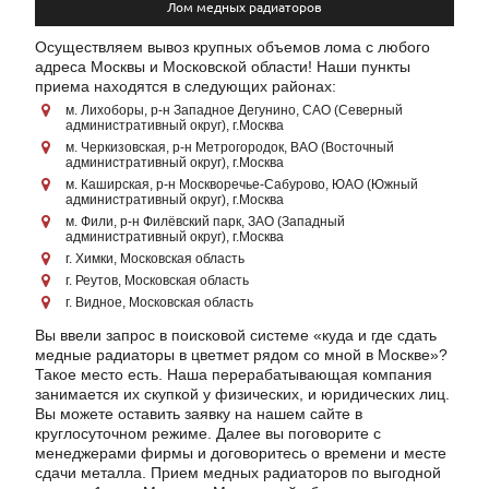
Лом медных радиаторов
Осуществляем вывоз крупных объемов лома с любого
адреса Москвы и Московской области! Наши пункты
приема находятся в следующих районах:
м. Лихоборы, р-н Западное Дегунино, САО (Северный
административный округ), г.Москва
м. Черкизовская, р-н Метрогородок, ВАО (Восточный
административный округ), г.Москва
м. Каширская, р-н Москворечье-Сабурово, ЮАО (Южный
административный округ), г.Москва
м. Фили, р-н Филёвский парк, ЗАО (Западный
административный округ), г.Москва
г. Химки, Московская область
г. Реутов, Московская область
г. Видное, Московская область
Вы ввели запрос в поисковой системе «куда и где сдать
медные радиаторы в цветмет рядом со мной в Москве»?
Такое место есть. Наша перерабатывающая компания
занимается их скупкой у физических, и юридических лиц.
Вы можете оставить заявку на нашем сайте в
круглосуточном режиме. Далее вы поговорите с
менеджерами фирмы и договоритесь о времени и месте
сдачи металла. Прием медных радиаторов по выгодной