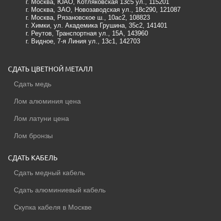
г. Москва, ЮАО, Котляковская 13с5 ул.
, 115201
г. Москва, ЗАО, Новозаводская ул., 18c290
, 121087
г. Москва, Рязановское ш., 10ас2, 108823
г. Химки, ул. Академика Грушина, 35с2
, 141401
г. Реутов, Транспортная ул., 15А
, 143960
г. Видное, 7-я Линия ул., 13с1
, 142703
СДАТЬ ЦВЕТНОЙ МЕТАЛЛ
Сдать медь
Лом алюминия цена
Лом латуни цена
Лом бронзы
СДАТЬ КАБЕЛЬ
Сдать медный кабель
Сдать алюминиевый кабель
Скупка кабеля в Москве