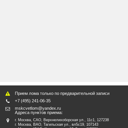
Прием лома только по предварительной записи
+7 (495) 241-06-35
mskcvetlom@yandex.ru
Адреса пунктов приема:
г. Москва, САО, Верхнелихоборская ул., 11с1
, 127238
г. Москва, ВАО, Тагильская ул., вл5с19
, 107143