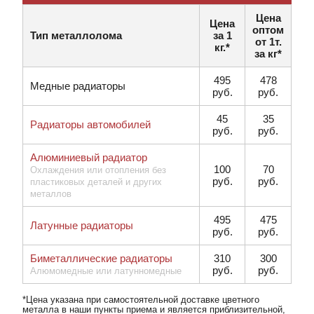
Цена
Цена
оптом
Тип металлолома
за 1
от 1т.
кг.*
за кг*
495
478
Медные радиаторы
руб.
руб.
45
35
Радиаторы автомобилей
руб.
руб.
Алюминиевый радиатор
100
70
Охлаждения или отопления без
руб.
руб.
пластиковых деталей и других
металлов
495
475
Латунные радиаторы
руб.
руб.
Биметаллические радиаторы
310
300
руб.
руб.
Алюмомедные или латунномедные
*Цена указана при самостоятельной доставке цветного
металла в наши пункты приема и является приблизительной,