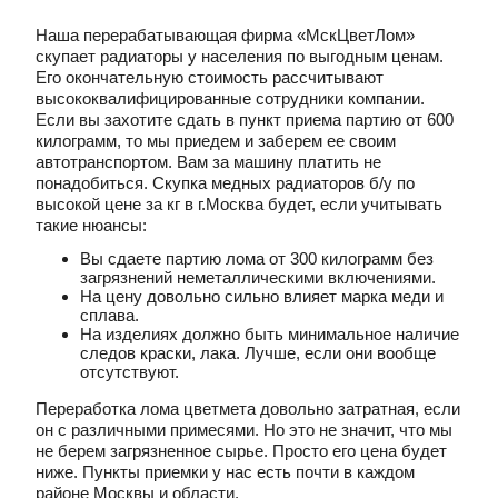
Наша перерабатывающая фирма «МскЦветЛом»
скупает радиаторы у населения по выгодным ценам.
Его окончательную стоимость рассчитывают
высококвалифицированные сотрудники компании.
Если вы захотите сдать в пункт приема партию от 600
килограмм, то мы приедем и заберем ее своим
автотранспортом. Вам за машину платить не
понадобиться. Скупка медных радиаторов б/у по
высокой цене за кг в г.Москва будет, если учитывать
такие нюансы:
Вы сдаете партию лома от 300 килограмм без
загрязнений неметаллическими включениями.
На цену довольно сильно влияет марка меди и
сплава.
На изделиях должно быть минимальное наличие
следов краски, лака. Лучше, если они вообще
отсутствуют.
Переработка лома цветмета довольно затратная, если
он с различными примесями. Но это не значит, что мы
не берем загрязненное сырье. Просто его цена будет
ниже. Пункты приемки у нас есть почти в каждом
районе Москвы и области.